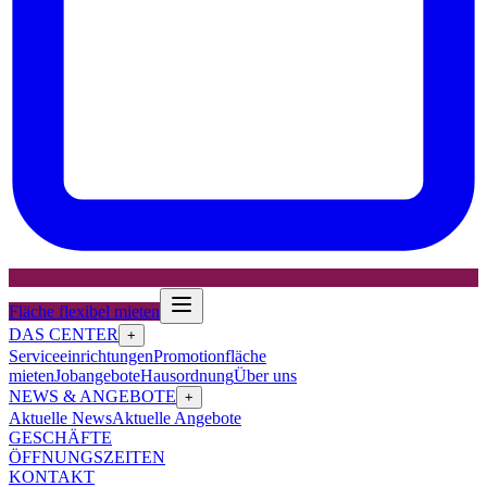
Fläche flexibel mieten
DAS CENTER
+
Serviceeinrichtungen
Promotionfläche
mieten
Jobangebote
Hausordnung
Über uns
NEWS & ANGEBOTE
+
Aktuelle News
Aktuelle Angebote
GESCHÄFTE
ÖFFNUNGSZEITEN
KONTAKT