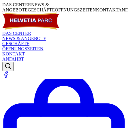
DAS CENTER
NEWS &
ANGEBOTE
GESCHÄFTE
ÖFFNUNGSZEITEN
KONTAKT
ANF
DAS CENTER
NEWS & ANGEBOTE
GESCHÄFTE
ÖFFNUNGSZEITEN
KONTAKT
ANFAHRT