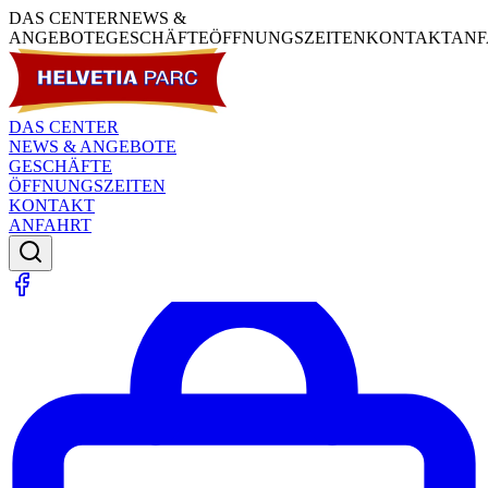
DAS CENTER
NEWS &
ANGEBOTE
GESCHÄFTE
ÖFFNUNGSZEITEN
KONTAKT
ANF
DAS CENTER
NEWS & ANGEBOTE
GESCHÄFTE
ÖFFNUNGSZEITEN
KONTAKT
ANFAHRT