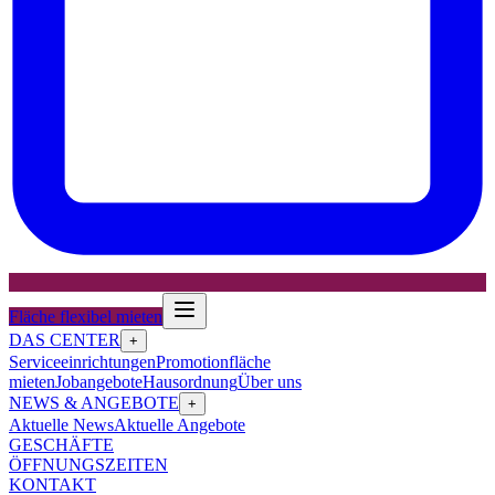
Fläche flexibel mieten
DAS CENTER
+
Serviceeinrichtungen
Promotionfläche
mieten
Jobangebote
Hausordnung
Über uns
NEWS & ANGEBOTE
+
Aktuelle News
Aktuelle Angebote
GESCHÄFTE
ÖFFNUNGSZEITEN
KONTAKT