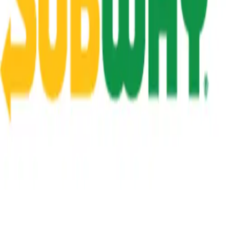
Fläche flexibel mieten
Zurück zur Übersicht
Gastronomie
Burger King
Burger King steht für unvergleichlichen Grillgeschmack und frische
Zutaten. Mit dem legendären WHOPPER® und einer Vielzahl
weiterer Burger-Variationen bietet die Marke ein unverwechselbares
Fast-Food-Erlebnis. Die rustikale Gestaltung des Restaurants vereint
Gemütlichkeit und modernes Flair, während die engagierten
Mitarbeiter stets für das Wohl der Gäste sorgen. Burger King ist die
erste Wahl für Burgerliebhaber, die Qualität und Geschmack
schätzen.
Öffnungszeiten
Mo-Di: 09:00 - 00:00 Uhr, Mi-Do: 09:00 - 01:00 Uhr, Fr-Sa: 09:00 -
03:00 Uhr, So: 10:00 - 00:00 Uhr
Telefon